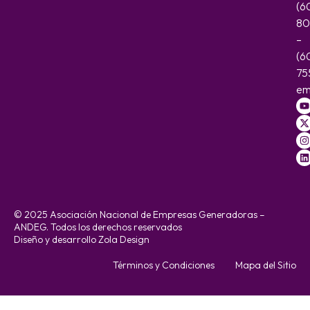
(6
80
–
(6
75
em
© 2025 Asociación Nacional de Empresas Generadoras –
ANDEG. Todos los derechos reservados
Diseño y desarrollo Zola Design
Términos y Condiciones
Mapa del Sitio