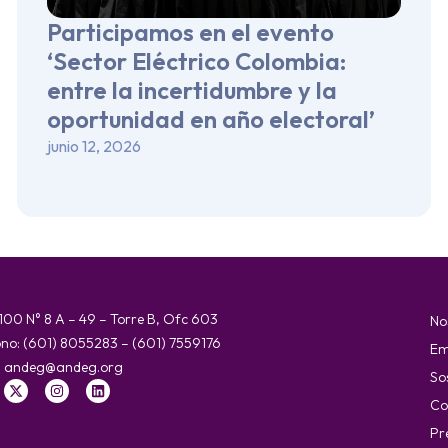
Participamos en el evento
‘Sector Eléctrico Colombia:
entre la incertidumbre y la
oportunidad en año electoral’
junio 12, 2026
 100 N° 8 A – 49 – Torre B, Ofc 603
No
ono: (601) 8055283 – (601) 7559176
Em
:
andeg@andeg.org
So
Co
Pr