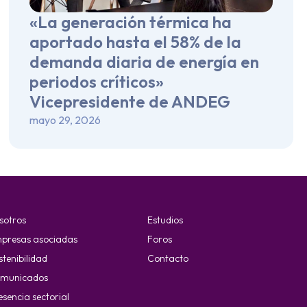
«La generación térmica ha
aportado hasta el 58% de la
demanda diaria de energía en
periodos críticos»
Vicepresidente de ANDEG
mayo 29, 2026
sotros
Estudios
presas asociadas
Foros
stenibilidad
Contacto
municados
esencia sectorial