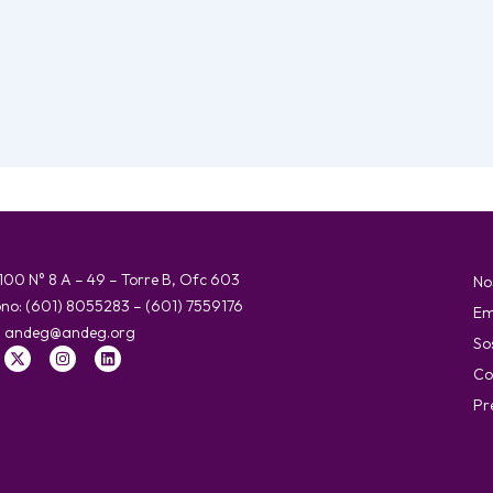
 100 N° 8 A – 49 – Torre B, Ofc 603
No
ono: (601) 8055283 – (601) 7559176
Em
:
andeg@andeg.org
So
Co
Pr