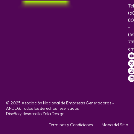
Te
(6
80
–
(6
75
em
© 2025 Asociación Nacional de Empresas Generadoras –
ANDEG. Todos los derechos reservados
Diseño y desarrollo Zola Design
Términos y Condiciones
Mapa del Sitio