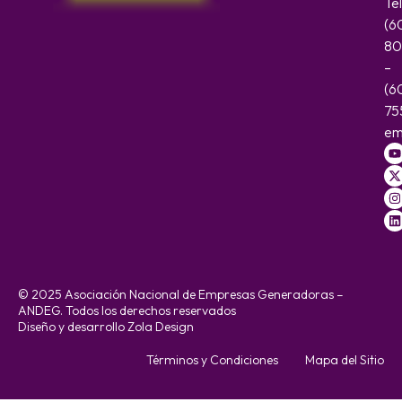
Te
(6
80
–
(6
75
em
© 2025 Asociación Nacional de Empresas Generadoras –
ANDEG. Todos los derechos reservados
Diseño y desarrollo Zola Design
Términos y Condiciones
Mapa del Sitio