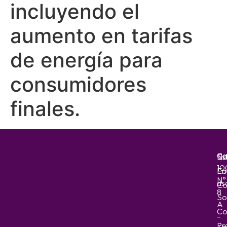
incluyendo el
aumento en tarifas
de energía para
consumidores
finales.
Ca
No
Es
10
Em
Fo
N°
as
Co
8
So
A
Co
–
Pr