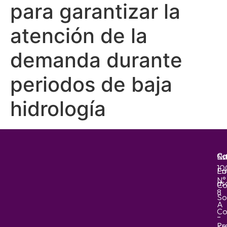
para garantizar la
atención de la
demanda durante
periodos de baja
hidrología
Ca
No
Es
10
Em
Fo
N°
as
Co
8
So
A
Co
–
Pr