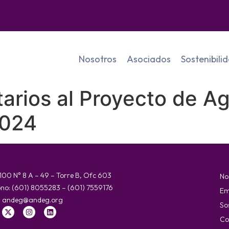
Nosotros
Asociados
Sostenibili
rios al Proyecto de Ag
2024
 100 N° 8 A – 49 – Torre B, Ofc 603
No
ono: (601) 8055283 – (601) 7559176
Em
:
andeg@andeg.org
So
Co