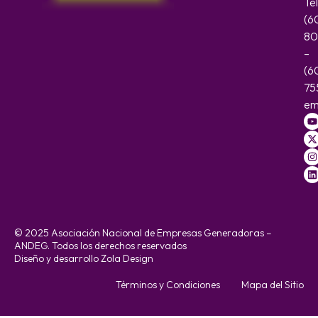
Te
(6
80
–
(6
75
em
© 2025 Asociación Nacional de Empresas Generadoras –
ANDEG. Todos los derechos reservados
Diseño y desarrollo Zola Design
Términos y Condiciones
Mapa del Sitio