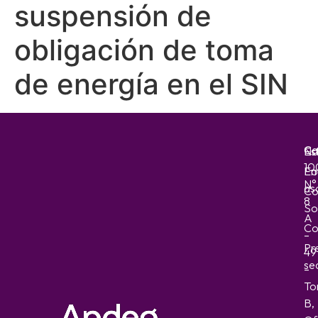
suspensión de
obligación de toma
de energía en el SIN
Ca
No
Es
10
Em
Fo
N°
as
Co
8
So
A
Co
–
Pr
49
sec
–
To
B,