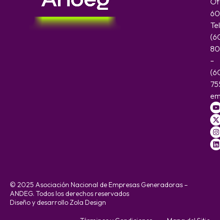
Of
60
Te
(6
80
–
(6
75
em
© 2025 Asociación Nacional de Empresas Generadoras –
ANDEG. Todos los derechos reservados
Diseño y desarrollo Zola Design