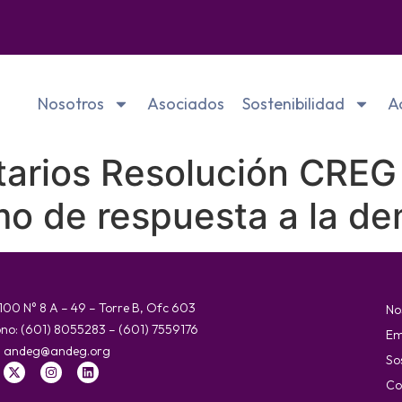
Nosotros
Asociados
Sostenibilidad
A
arios Resolución CREG
mo de respuesta a la d
 100 N° 8 A – 49 – Torre B, Ofc 603
No
ono: (601) 8055283 – (601) 7559176
Em
:
andeg@andeg.org
So
Co