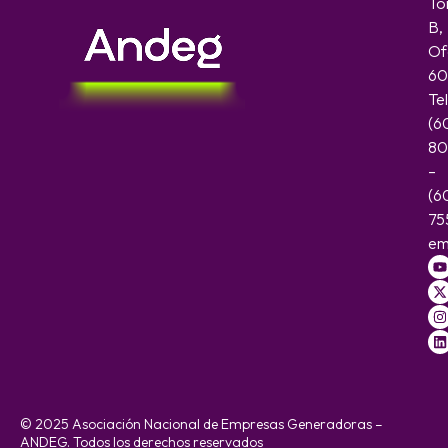
To
B,
Of
60
Te
(6
80
–
(6
75
em
© 2025 Asociación Nacional de Empresas Generadoras –
ANDEG. Todos los derechos reservados