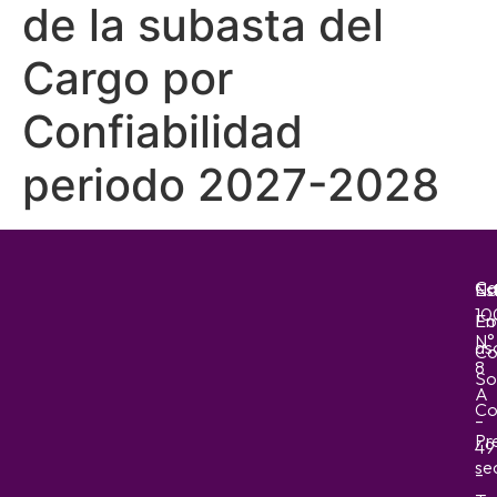
de la subasta del
Cargo por
Confiabilidad
periodo 2027-2028
Ca
No
Es
10
Em
Fo
N°
as
Co
8
So
A
Co
–
Pr
49
sec
–