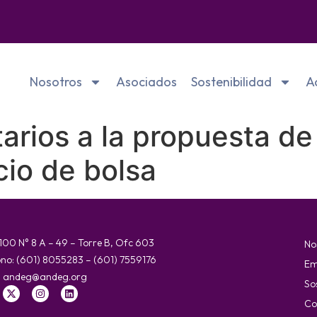
Nosotros
Asociados
Sostenibilidad
A
ios a la propuesta de 
cio de bolsa
 100 N° 8 A – 49 – Torre B, Ofc 603
No
ono: (601) 8055283 – (601) 7559176
Em
:
andeg@andeg.org
So
Co