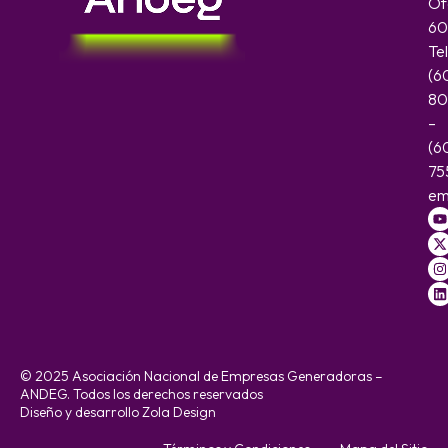
Of
60
Te
(6
80
–
(6
75
em
© 2025 Asociación Nacional de Empresas Generadoras –
ANDEG. Todos los derechos reservados
Diseño y desarrollo Zola Design