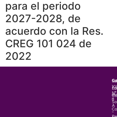
para el periodo
2027-2028, de
acuerdo con la Res.
CREG 101 024 de
2022
Ca
No
Es
10
Em
Fo
N°
as
Co
8
So
A
Co
–
Pr