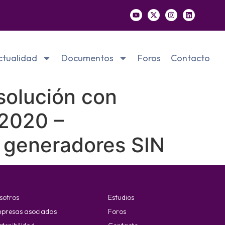
ctualidad
Documentos
Foros
Contacto
solución con
 2020 –
a generadores SIN
sotros
Estudios
presas asociadas
Foros