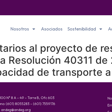
Nosotros
Asociados
Sostenibilidad
A
rios al proyecto de re
la Resolución 40311 de
pacidad de transporte 
 100 N° 8 A – 49 – Torre B, Ofc 603
No
ono: (601) 8055283 – (601) 7559176
Em
:
andeg@andeg.org