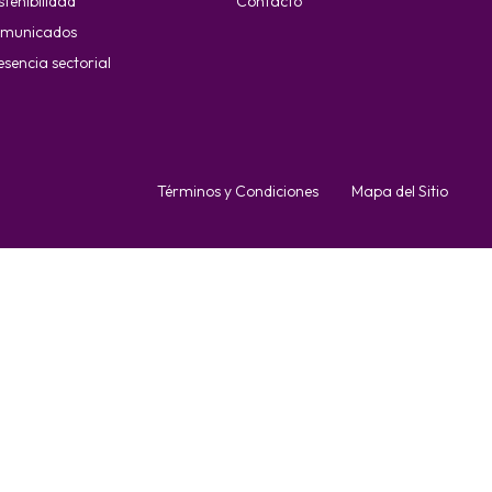
stenibilidad
Contacto
municados
esencia sectorial
Términos y Condiciones
Mapa del Sitio