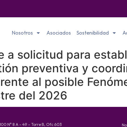
Nosotros
Asociados
Sostenibilidad
A
a solicitud para establ
ión preventiva y coord
 frente al posible Fenó
tre del 2026
 100 N° 8 A – 49 – Torre B, Ofc 603
No