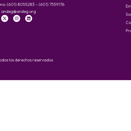
ono: (601) 8055283 – (601) 7559176
Em
:
andeg@andeg.org
So
Co
Pr
dos los derechos reservados