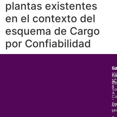
plantas existentes
en el contexto del
esquema de Cargo
por Confiabilidad
Ca
No
Es
10
Em
Fo
N°
as
Co
8
So
A
Co
–
Pr
49
sec
–