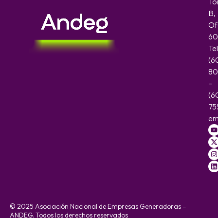
To
B,
Of
60
Te
(6
80
–
(6
75
em
© 2025 Asociación Nacional de Empresas Generadoras –
ANDEG. Todos los derechos reservados