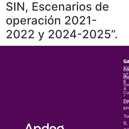
SIN, Escenarios de
operación 2021-
2022 y 2024-2025”.
Ca
No
Es
10
Em
Fo
N°
as
Co
8
So
A
Co
–
Pr
49
sec
–
To
B,