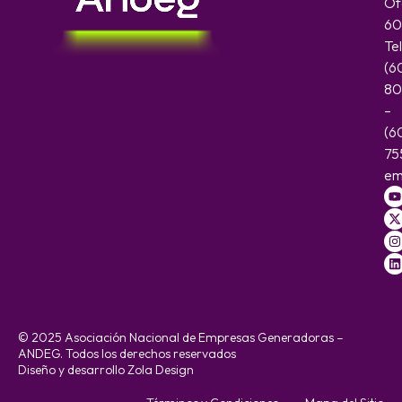
Of
60
Te
(6
80
–
(6
75
em
© 2025 Asociación Nacional de Empresas Generadoras –
ANDEG. Todos los derechos reservados
Diseño y desarrollo Zola Design