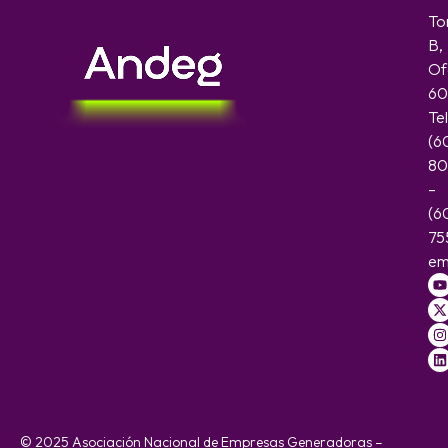
To
B,
Of
60
Te
(6
80
–
(6
75
em
© 2025 Asociación Nacional de Empresas Generadoras –