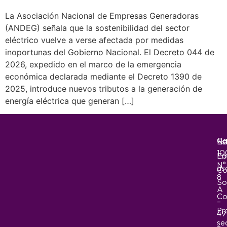
La Asociación Nacional de Empresas Generadoras
(ANDEG) señala que la sostenibilidad del sector
eléctrico vuelve a verse afectada por medidas
inoportunas del Gobierno Nacional. El Decreto 044 de
2026, expedido en el marco de la emergencia
económica declarada mediante el Decreto 1390 de
2025, introduce nuevos tributos a la generación de
energía eléctrica que generan […]
Ca
No
Es
10
Em
Fo
N°
as
Co
8
So
A
Co
–
Pr
49
sec
–