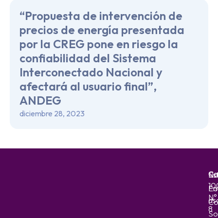
“Propuesta de intervención de
precios de energía presentada
por la CREG pone en riesgo la
confiabilidad del Sistema
Interconectado Nacional y
afectará al usuario final”,
ANDEG
diciembre 28, 2023
Ca
No
Es
10
Em
Fo
N°
as
Co
8
So