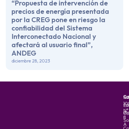
“Propuesta de intervención de
precios de energía presentada
por la CREG pone en riesgo la
confiabilidad del Sistema
Interconectado Nacional y
afectará al usuario final”,
ANDEG
diciembre 28, 2023
Ca
No
Es
10
Em
Fo
N°
as
Co
8
So
A
Co