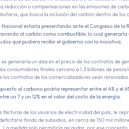
a reducción o compensaciones en las emisiones de carb
 tributaria, que busca la inclusión del carbón dentro de l
Nacional estaría presentando ante el Congreso de la Rep
gravando al carbón como combustible, lo cual generaría
os que pudiera recibir el gobierno con la iniciativa.
se generaría un alza en el precio de los contratos de ge
os consumidores finales cercano a 1.3 billones de pesos/añ
s los contratos de los comercializadores sean renovados
puesto al carbono podría representar entre el 4% y el 6%
tre un 7 y un 12% en el valor del costo de la energía.
facturas de los usuarios de electricidad del país, le rep
deficitario fondo de subsidios, en cerca de 150 mil millon
. La medida solo permitiría recaudar, por ese concepto, 