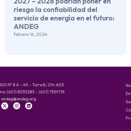
2027 – 2028 podrían poner en
riesgo la confiabilidad del
servicio de energía en el futuro:
ANDEG
febrero 16, 2024
 100 N° 8 A – 49 – Torre B, Ofc 603
No
ono: (601) 8055283 – (601) 7559176
Em
:
andeg@andeg.org
So
Co
Pr