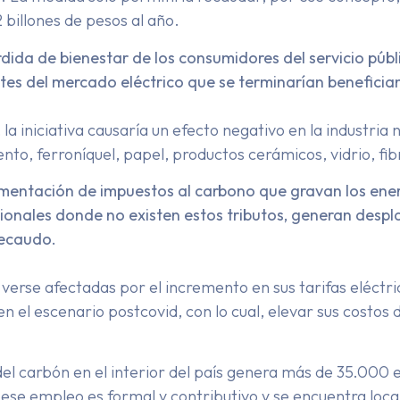
 billones de pesos al año.
érdida de bienestar de los consumidores del servicio púb
ntes del mercado eléctrico que se terminarían benefici
la iniciativa causaría un efecto negativo en la industria 
to, ferroníquel, papel, productos cerámicos, vidrio, fibr
mentación de impuestos al carbono que gravan los ener
ionales donde no existen estos tributos, generan despla
recaudo.
rse afectadas por el incremento en sus tarifas eléctri
 el escenario postcovid, con lo cual, elevar sus costos d
 del carbón en el interior del país genera más de 35.00
se empleo es formal y contributivo y se encuentra loca