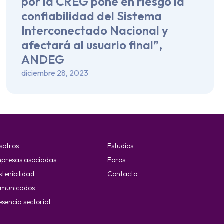
por la CREG pone en riesgo la
confiabilidad del Sistema
Interconectado Nacional y
afectará al usuario final”,
ANDEG
diciembre 28, 2023
sotros
Estudios
presas asociadas
Foros
stenibilidad
Contacto
municados
esencia sectorial