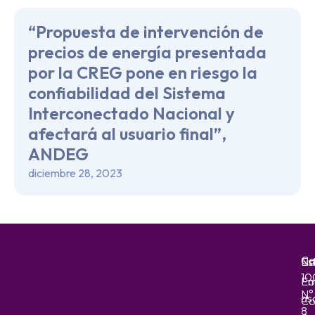
“Propuesta de intervención de
precios de energía presentada
por la CREG pone en riesgo la
confiabilidad del Sistema
Interconectado Nacional y
afectará al usuario final”,
ANDEG
diciembre 28, 2023
Ca
No
Es
10
Em
Fo
N°
as
Co
8