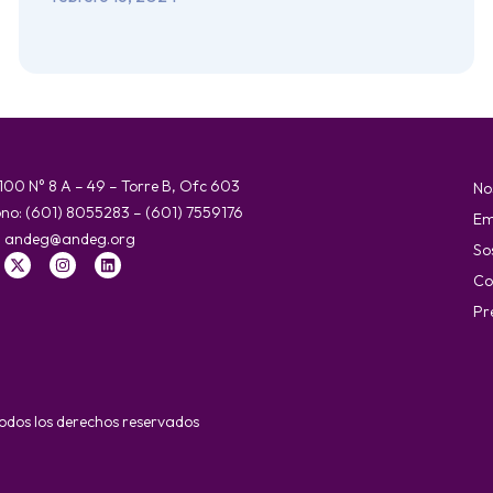
 100 N° 8 A – 49 – Torre B, Ofc 603
No
ono: (601) 8055283 – (601) 7559176
Em
:
andeg@andeg.org
So
Co
Pr
dos los derechos reservados