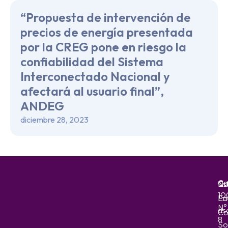
“Propuesta de intervención de
precios de energía presentada
por la CREG pone en riesgo la
confiabilidad del Sistema
Interconectado Nacional y
afectará al usuario final”,
ANDEG
diciembre 28, 2023
Ca
No
Es
10
Em
Fo
N°
as
Co
8
So